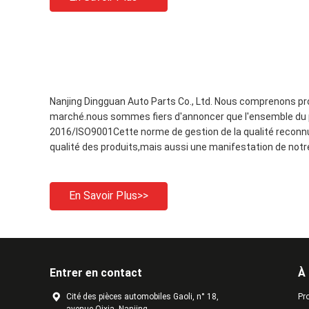
Nanjing Dingguan Auto Parts Co., Ltd. Nous comprenons prof
marché.nous sommes fiers d'annoncer que l'ensemble du pr
2016/ISO9001Cette norme de gestion de la qualité reconnu
qualité des produits,mais aussi une manifestation de not
En Savoir Plus>>
Entrer en contact
À
Cité des pièces automobiles Gaoli, n° 18,
Pro
avenue Qixia, Nanjing