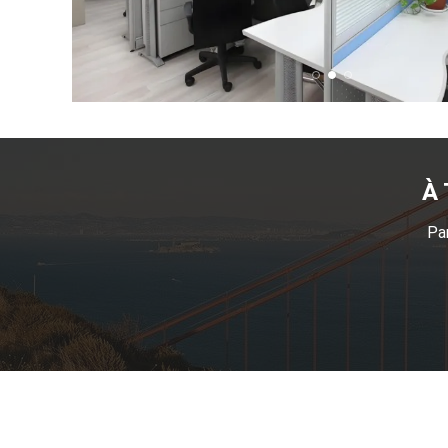
À 
Pa