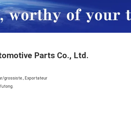
omotive Parts Co., Ltd.
ur/grossiste., Exportateur
 Yutong.