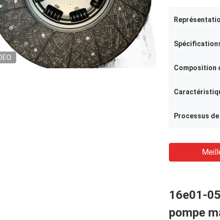
Représentatio
DEO
Processus de 
Meill
16e01-050
pompe ma