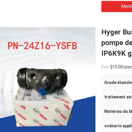
Meill
Hyger Bus
pompe de
IP6K9K g
Prix:
$15.00/pie
Grade étanche
traitement ant
scénario appl