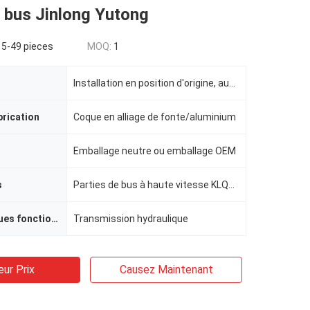
 bus Jinlong Yutong
 5-49 pieces
MOQ:
1
Installation en position d'origine, aucun débogage requis.
brication
Coque en alliage de fonte/aluminium
Emballage neutre ou emballage OEM
s
Parties de bus à haute vitesse KLQ6129G
Caractéristiques fonctionnelles
Transmission hydraulique
eur Prix
Causez Maintenant