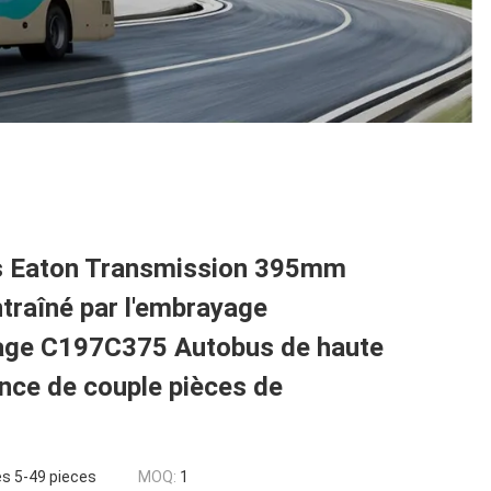
s Eaton Transmission 395mm
traîné par l'embrayage
ge C197C375 Autobus de haute
nce de couple pièces de
es 5-49 pieces
MOQ:
1