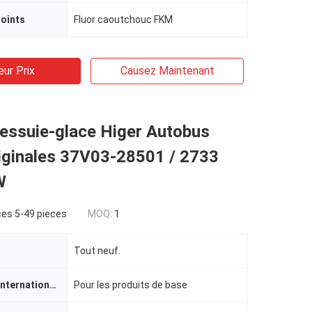
joints
Fluor caoutchouc FKM
eur Prix
Causez Maintenant
'essuie-glace Higer Autobus
riginales 37V03-28501 / 2733
W
ces 5-49 pieces
MOQ:
1
Tout neuf.
Certification internationale
Pour les produits de base