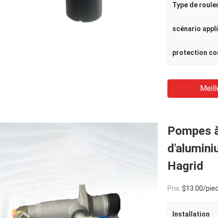
Type de roul
scénario appl
Meill
Pompes à
d'alumin
Hagrid
Prix:
$13.00/pie
Installation