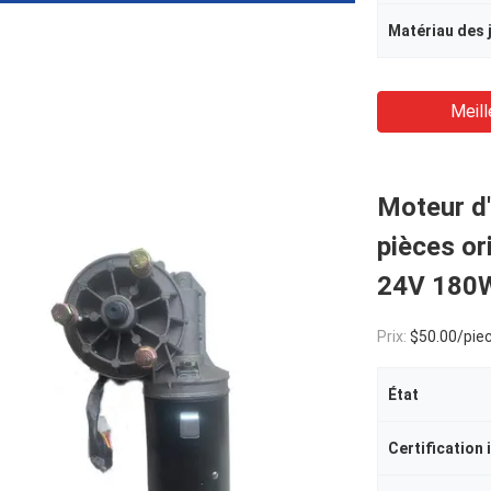
Matériau des 
Meill
Moteur d
pièces o
24V 180
Prix:
$50.00/pie
État