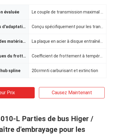
n évaluée
Le couple de transmission maximal est de 1280 N ・ M et le couple de frottement statique est ≥ 1800 N
Spécifications d'adaptation
Conçu spécifiquement pour les transmissions automatiques d'Eaton
Composition des matériaux de base
La plaque en acier à disque entraînée est en acier à ressort de 65 mn
Caractéristiques du frottement
Coefficient de frottement à température ambiante 0,38 ± 0,02
hub spline
20crmnti carburisant et extinction
eur Prix
Causez Maintenant
10-L Parties de bus Higer /
ître d'embrayage pour les