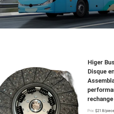
Higer Bu
Disque en
Assembla
performa
rechange
Prix:
$21.8/piec