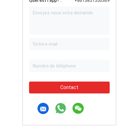
Quel est l'app? :
+8613851550369
Contact