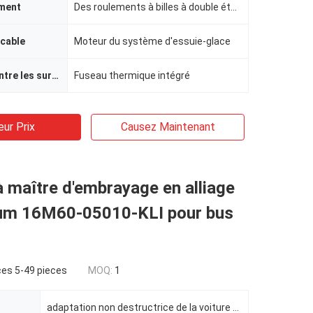
ement
Des roulements à billes à double étanché
icable
Moteur du système d'essuie-glace
protection contre les surcharges
Fuseau thermique intégré
eur Prix
Causez Maintenant
 maître d'embrayage en alliage
ium 16M60-05010-KLI pour bus
ces 5-49 pieces
MOQ:
1
adaptation non destructrice de la voiture d'origine