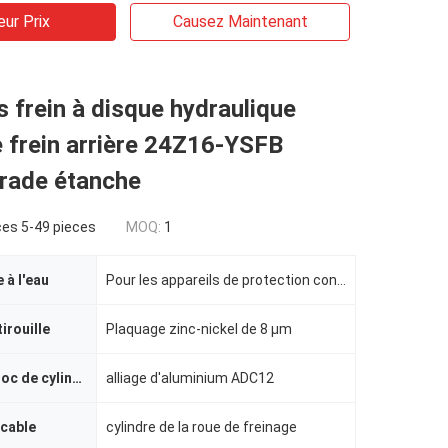
eur Prix
Causez Maintenant
 frein à disque hydraulique
 frein arrière 24Z16-YSFB
rade étanche
ces 5-49 pieces
MOQ:
1
 à l'eau
Pour les appareils de protection contre les jets à haute pression, la valeur de l'échantillon doit ê
irouille
Plaquage zinc-nickel de 8 μm
Matériau du bloc de cylindre
alliage d'aluminium ADC12
icable
cylindre de la roue de freinage