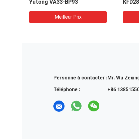
orgé
Yutong VA33-BP93
KFD28
ces
Meilleur Prix
Personne à contacter :
Mr. Wu Zexin
Téléphone :
+86 1385155