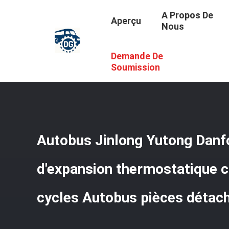
A Propos De
Aperçu
Nous
Demande De
Aperçu
/
Produits
/
Pièces De Climatisation De Bus
/
Aut
Soumission
Autobus Jinlong Yutong Dan
d'expansion thermostatique c
cycles Autobus pièces détac