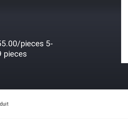
55.00/pieces 5-
9 pieces
duit