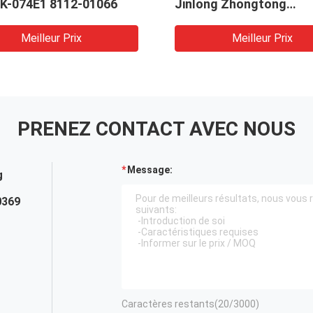
K-074E1 8112-01066
Jinlong Zhongtong
Tongsheng TSKZ33A-
0200000
Meilleur Prix
Meilleur Prix
PRENEZ CONTACT AVEC NOUS
Message:
g
0369
Caractères restants(
20
/3000)