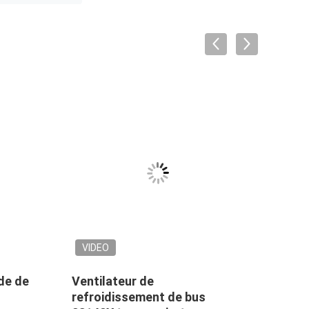
VIDEO
de de
Ventilateur de
Comp
refroidissement de bus
cour