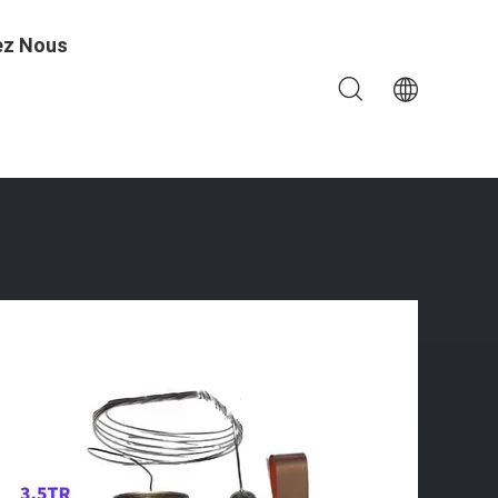
ez Nous
uivre Forgé 100k Cycles Autobus Pièces Détachées