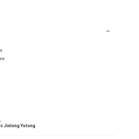
es
ure
,
k
us Jinlong Yutong