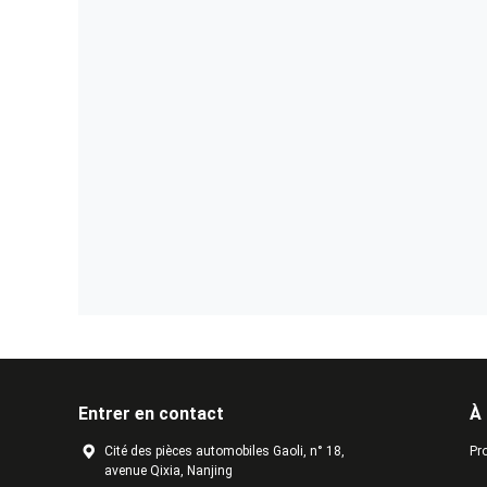
Entrer en contact
À
Cité des pièces automobiles Gaoli, n° 18,
Pro
avenue Qixia, Nanjing