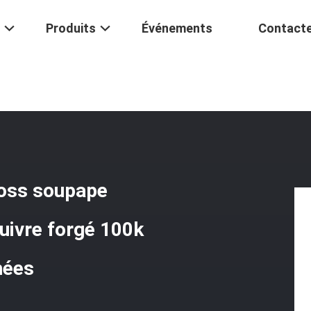
Produits
Événements
Contact
obus Jinlong Yutong Danfoss Soupape D'expansion Thermostatique C
foss soupape
uivre forgé 100k
hées