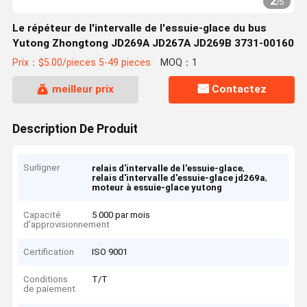
2
/
5
Le répéteur de l'intervalle de l'essuie-glace du bus
Yutong Zhongtong JD269A JD267A JD269B 3731-00160
Prix：$5.00/pieces 5-49 pieces
MOQ：1
meilleur prix
Contactez
Description De Produit
Surligner
,
relais d'intervalle de l'essuie-glace
,
relais d'intervalle d'essuie-glace jd269a
moteur à essuie-glace yutong
Capacité
5 000 par mois
d'approvisionnement
Certification
ISO 9001
Conditions
T/T
de paiement