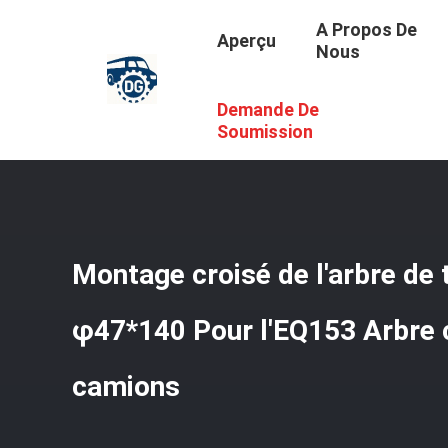
A Propos De
Aperçu
Nous
Demande De
Aperçu
/
Produits
/
Pièces Détachées De Bus
/
Montage 
Soumission
Montage croisé de l'arbre de
φ47*140 Pour l'EQ153 Arbre c
camions