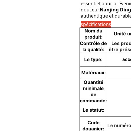
essentiel pour préveni
douceur.
Nanjing Ding
authentique et durable
spécifications
Nom du
Unité u
produit:
Contrôle de
Les prod
la qualité:
être prés
Le type:
acc
Matériaux:
Quantité
minimale
de
commande:
Le statut:
Code
Le numéro 
douanier: