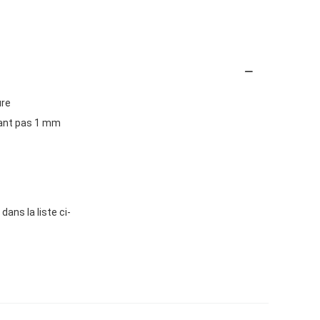
ure
dant pas 1 mm
dans la liste ci-