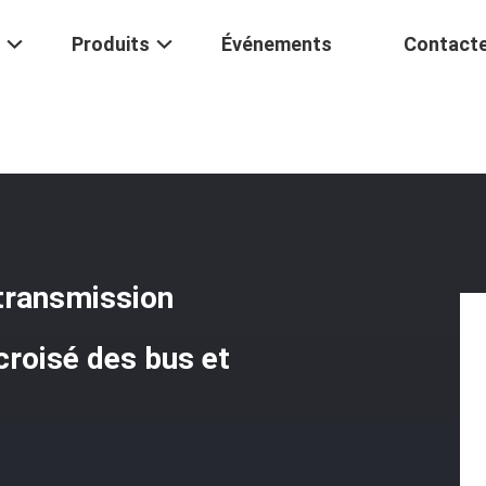
Produits
Événements
Contact
Croisé De L'arbre De Transmission Φ47*140 Pour L'EQ153 Arbre Crois
 transmission
roisé des bus et