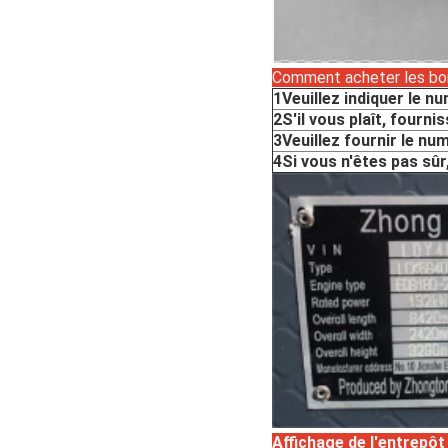
Comment acheter les bo
1Veuillez indiquer le n
2S'il vous plaît, fourni
3Veuillez fournir le n
4Si vous n'êtes pas sûr
Affichage de l'entrepôt