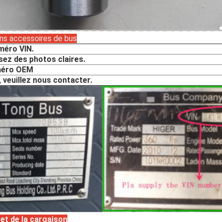
ns accessoires de bus
uméro VIN.
ssez des photos claires.
uméro OEM
, veuillez nous contacter.
 et de la cargaison