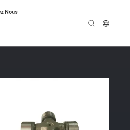
ez Nous
é Des Bus Et Camions