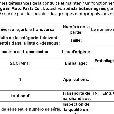
r les défaillances de la conduite et maintenir un fonctionne
guan Auto Parts Co., Ltd.
est votre
distributeur agréé
, ga
 conçue pour les besoins des groupes motopropulseurs des 
Numéro de la
niverselle, arbre transversal
Le numéro d
partie;
uits de la catégorie 1 doivent
Taille:
entés dans la liste ci-dessous:
Lieu d'origine:
essoires de transmission
Emballage
20CrMnTi
Emballage:
Applications:
1
Transports de
TNT, EMS, 
tout neuf
marchandises:
Inspection de
la qualité en
de série est le numéro de série.