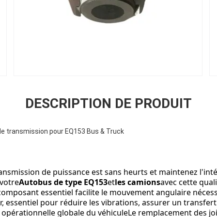
DESCRIPTION DE PRODUIT
 de transmission pour EQ153 Bus & Truck
ansmission de puissance est sans heurts et maintenez l'inté
votre
Autobus de type EQ153
et
les camions
avec cette qual
composant essentiel facilite le mouvement angulaire nécessai
 essentiel pour réduire les vibrations, assurer un transfert 
té opérationnelle globale du véhiculeLe remplacement des joi