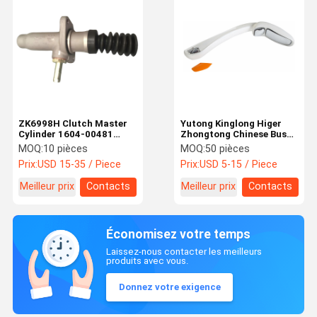
ZK6998H Clutch Master
Yutong Kinglong Higer
Cylinder 1604-00481
Zhongtong Chinese Bus
22.2mm Bore for Bus
Universal Rear View
MOQ:
10 pièces
MOQ:
50 pièces
Truck Hydraulic Clutch
Mirror for OEM Standard
Prix:
USD 15-35 / Piece
Prix:
USD 5-15 / Piece
System
Quality Replacement
Meilleur prix
Contacts
Meilleur prix
Contacts
Économisez votre temps
Laissez-nous contacter les meilleurs
produits avec vous.
Donnez votre exigence