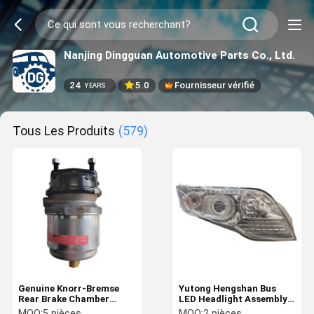
Nanjing Dingguan Automotive Parts Co., Ltd.
24
5.0
Fournisseur vérifié
YEARS
Tous Les Produits
(579)
Genuine Knorr-Bremse
Yutong Hengshan Bus
Rear Brake Chamber
LED Headlight Assembly
Pneumatic Air Brake
Front Light Lamp with
MOQ:
5 pièces
MOQ:
2 pièces