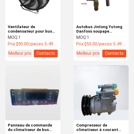
Ventilateur de
Autobus Jinlong Yutong
condensateur pour bus
Danfoss soupape
SPAL de Jinlong Yutong
d'expansion
MOQ:
1
MOQ:
1
VA33-BP93
thermostatique cuivre
Prix:
$90.00/pieces 5-49 pieces
Prix:
$55.00/pieces 5-49 pieces
forgé 100k cycles
Autobus pièces
Meilleur prix
Contacts
Meilleur prix
Contacts
détachées
Aperçu
Produits
A Propos De
Visite
Nous
D'usine
Panneau de commande
Compresseur de
du climatiseur de bus
climatiseur à courant