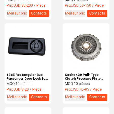
Actuator for Bus Truck
High Low Beam Coach
Prix:
USD 80-200 / Piece
Prix:
USD 50-150 / Piece
Commercial Vehicle
Replacement Parts
Replacement
Meilleur prix
Contacts
Meilleur prix
Contacts
136E Rectangular Bus
Sachs 430 Pull-Type
Passenger Door Lock for
Clutch Pressure Plate
Coach Bus Vehicle Entry
Heavy Duty for Bus Truck
MOQ:
10 pièces
MOQ:
10 pièces
Door System
Transmission System
Prix:
USD 8-20 / Piece
Prix:
USD 45-85 / Piece
Meilleur prix
Contacts
Meilleur prix
Contacts