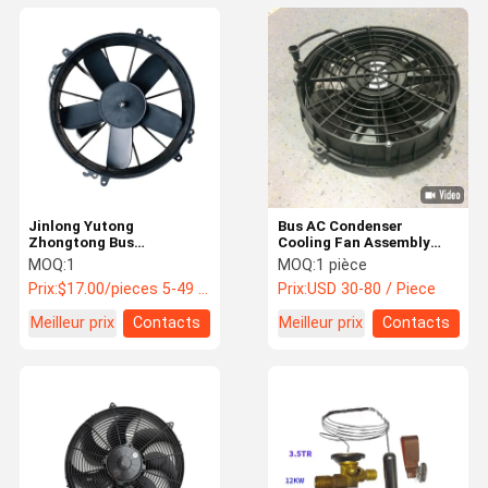
Jinlong Yutong
Bus AC Condenser
Zhongtong Bus
Cooling Fan Assembly
ventilateur de
8114-00811 24V DC High
MOQ:
1
MOQ:
1 pièce
climatisation OE 8114-
Airflow Electric Radiator
Prix:
$17.00/pieces 5-49 pieces
Prix:
USD 30-80 / Piece
00142 pièces de rechange
for Yutong King Long
modifiées à courant
Higer
Meilleur prix
Contacts
Meilleur prix
Contacts
alternatif pour bus